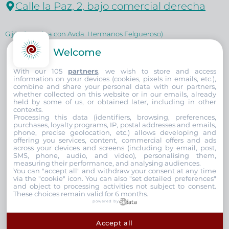
Calle la Paz, 2, bajo comercial derecha
Gijón (esquina con Avda. Hermanos Felgueroso)
Welcome
Teléfono +34
604 83 19 02
With our 105
partners
, we wish to store and access
information on your devices (cookies, pixels in emails, etc.),
contacto@
clinicaspoa
.es
combine and share your personal data with our partners,
whether collected on this website or in our emails, already
held by some of us, or obtained later, including in other
contexts.
Horario de Lunes a Viernes
Processing this data (identifiers, browsing, preferences,
purchases, loyalty programs, IP, postal addresses and emails,
10:00-14:00
/
16:00-21:00
phone, precise geolocation, etc.) allows developing and
offering you services, content, commercial offers and ads
across your devices and screens (including by email, post,
SMS, phone, audio, and video), personalising them,
measuring their performance, and analysing audiences.
Reserva Cita
You can "accept all" and withdraw your consent at any time
via the "cookie" icon
. You can also "set detailed preferences"
and object to processing activities not subject to consent.
These choices remain valid for 6 months.
powered by
© ClinicasPOA 2026
Accept all
Política de privacidad
-
Política de